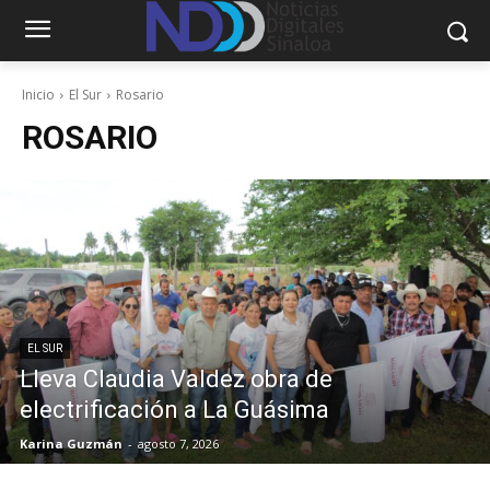
Inicio
El Sur
Rosario
ROSARIO
EL SUR
Lleva Claudia Valdez obra de
electrificación a La Guásima
Karina Guzmán
-
agosto 7, 2026