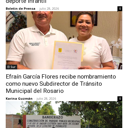
deporte infantil
Boletin de Prensa
-
julio 28, 2026
0
El Sur
Efraín García Flores recibe nombramiento
como nuevo Subdirector de Tránsito
Municipal del Rosario
Karina Guzmán
-
julio 28, 2026
0