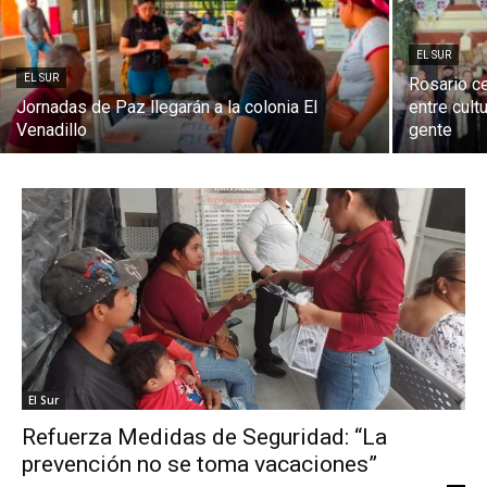
EL SUR
EL SUR
Rosario ce
Jornadas de Paz llegarán a la colonia El
entre cult
Venadillo
gente
El Sur
Refuerza Medidas de Seguridad: “La
prevención no se toma vacaciones”