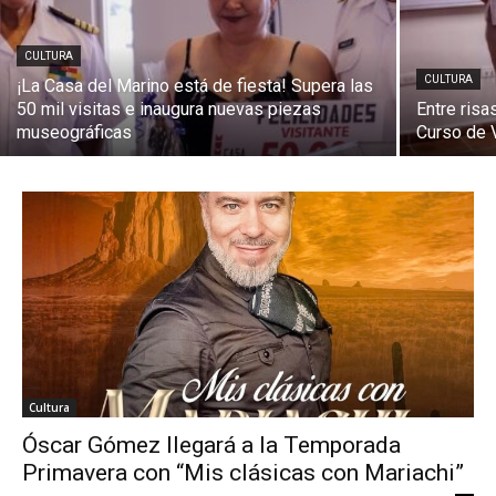
CULTURA
CULTURA
¡La Casa del Marino está de fiesta! Supera las
50 mil visitas e inaugura nuevas piezas
Entre risa
museográficas
Curso de V
Cultura
Óscar Gómez llegará a la Temporada
Primavera con “Mis clásicas con Mariachi”