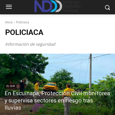
Inicio
Policiaca
POLICIACA
Información de seguridad
EL SUR
En Escuinapa, Protección Civil monitorea
y supervisa sectores en riesgo tras
lluvias