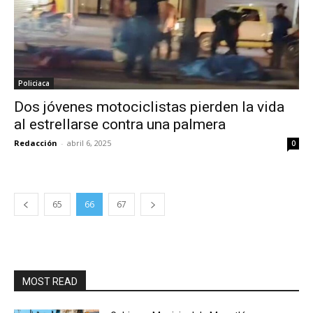
Policiaca
Dos jóvenes motociclistas pierden la vida
al estrellarse contra una palmera
Redacción
-
abril 6, 2025
0
65
66
67
MOST READ