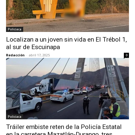
Policiaca
Localizan a un joven sin vida en El Trébol 1,
al sur de Escuinapa
Redacción
-
abril 17, 2025
0
Policiaca
Tráiler embiste reten de la Policía Estatal
en la carretera Mazatlán-Durango, tres