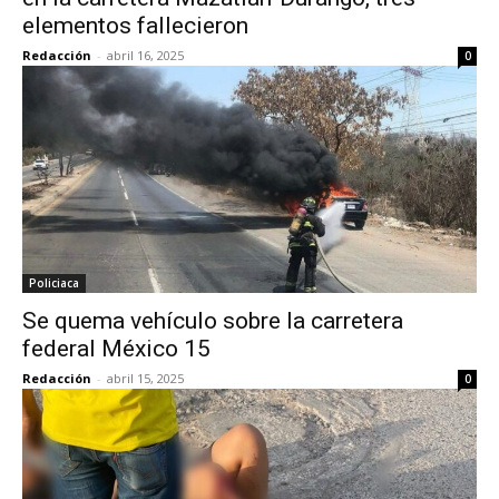
elementos fallecieron
Redacción
-
abril 16, 2025
0
Policiaca
Se quema vehículo sobre la carretera
federal México 15
Redacción
-
abril 15, 2025
0