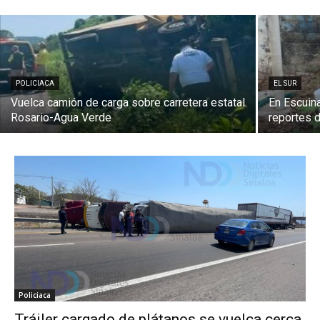
POLICIACA
EL SUR
Vuelca camión de carga sobre carretera estatal
En Escuina
Rosario-Agua Verde
reportes 
Policiaca
Tráiler cargado de plátanos se vuelca cerca