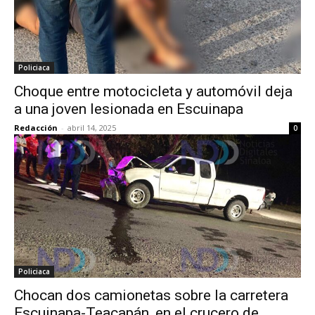
Policiaca
Choque entre motocicleta y automóvil deja
a una joven lesionada en Escuinapa
Redacción
-
abril 14, 2025
0
Policiaca
Chocan dos camionetas sobre la carretera
Escuinapa-Teacapán, en el crucero de