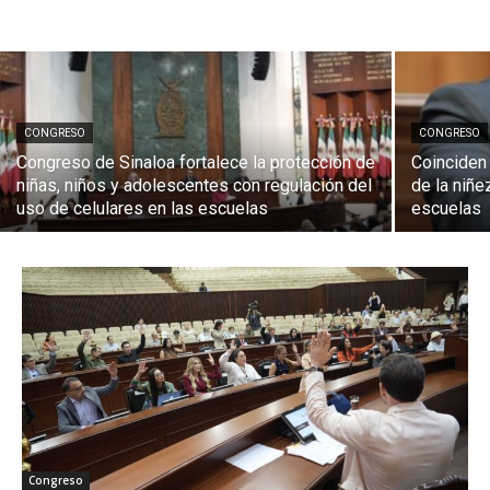
CONGRESO
CONGRESO
Congreso de Sinaloa fortalece la protección de
Coinciden 
niñas, niños y adolescentes con regulación del
de la niñe
uso de celulares en las escuelas
escuelas
Congreso