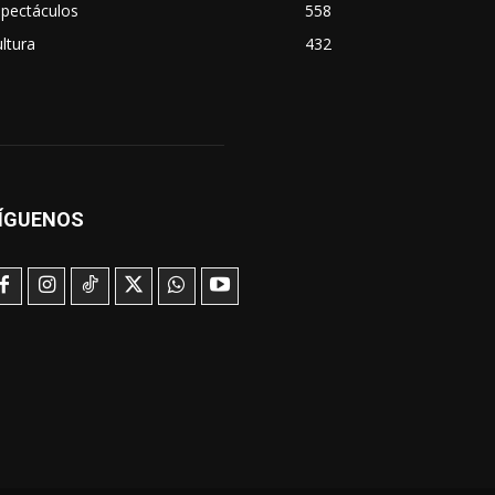
spectáculos
558
ltura
432
ÍGUENOS