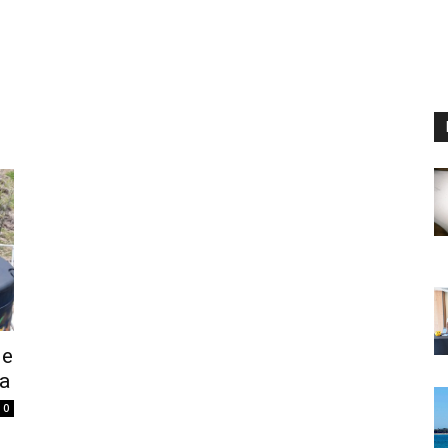
de
ra
0