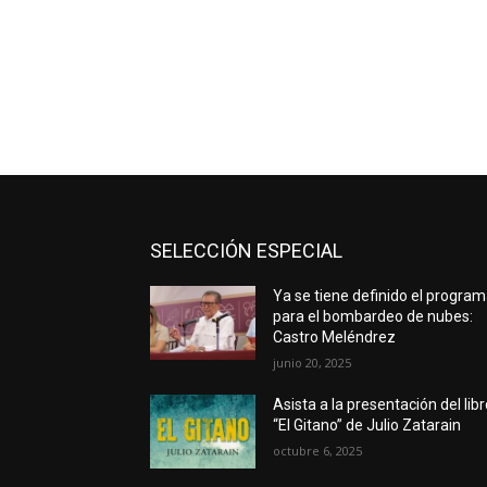
SELECCIÓN ESPECIAL
Ya se tiene definido el progra
para el bombardeo de nubes:
Castro Meléndrez
junio 20, 2025
Asista a la presentación del lib
“El Gitano” de Julio Zatarain
octubre 6, 2025