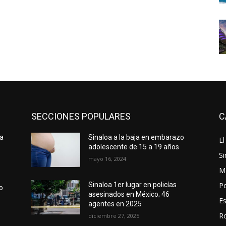
SECCIONES POPULARES
C
ma
Sinaloa a la baja en embarazo
El
adolescente de 15 a 19 años
Si
mayo 16, 2024
M
Po
Sinaloa 1er lugar en policías
ro
asesinados en México; 46
E
agentes en 2025
R
diciembre 27, 2025