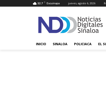
C
jueves, agosto 6, 2026
R
32.7
Escuinapa
INICIO
SINALOA
POLICIACA
EL S