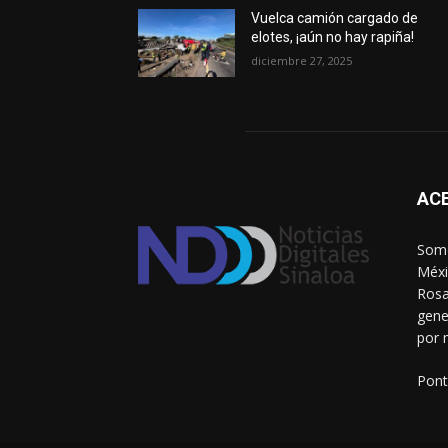
Vuelca camión cargado de
elotes, ¡aún no hay rapiña!
diciembre 27, 2025
AC
Somo
Méxi
Rosa
gene
por 
Pont