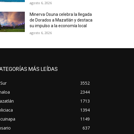
agosto 6, 2026
Minerva Osuna celebra la llegada
de Dorados a Mazatlán y destaca
su impulso a la economía local
agosto 6, 2026
ATEGORÍAS MÁS LEÍDAS
 Sur
3552
naloa
2344
azatlán
1713
liciaca
1394
scuinapa
1149
osario
637