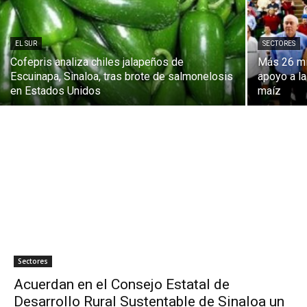
EL SUR
SECTORES
Cofepris analiza chiles jalapeños de
Más 26 mi
Escuinapa, Sinaloa, tras brote de salmonelosis
apoyo a la
en Estados Unidos
maíz
Sectores
Acuerdan en el Consejo Estatal de
Desarrollo Rural Sustentable de Sinaloa un