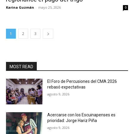
Karina Guzmán
-
mayo 25, 2026
0
1
2
3
MOST READ
El Foro de Percusiones del CMA 2026
rebasó expectativas
agosto 9, 2026
Acercarse con los Escuinapenses es
prioridad: Jorge Hariz Piña
agosto 9, 2026