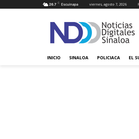
C
viernes, agosto 7, 2026
26.7
Escuinapa
INICIO
SINALOA
POLICIACA
EL S