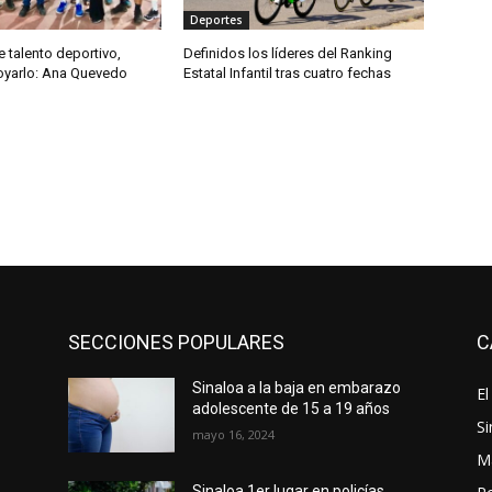
Deportes
e talento deportivo,
Definidos los líderes del Ranking
yarlo: Ana Quevedo
Estatal Infantil tras cuatro fechas
SECCIONES POPULARES
C
Sinaloa a la baja en embarazo
El
adolescente de 15 a 19 años
Si
mayo 16, 2024
M
Sinaloa 1er lugar en policías