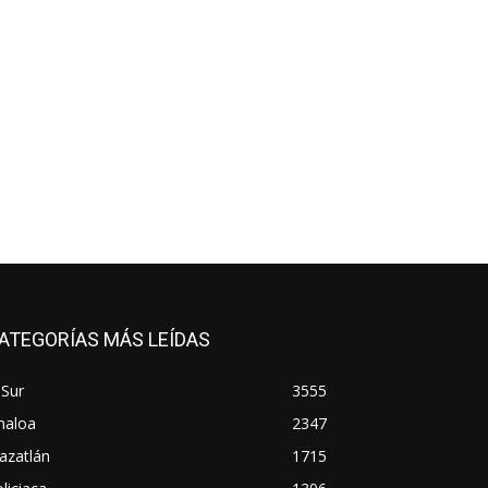
ATEGORÍAS MÁS LEÍDAS
 Sur
3555
naloa
2347
azatlán
1715