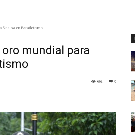
a Sinaloa en Paratletismo
, oro mundial para
etismo
662
0