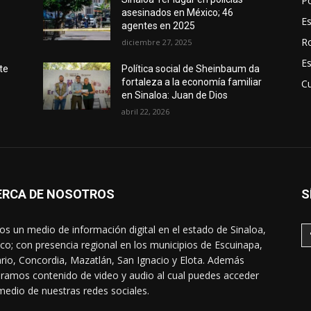
Po
asesinados en México; 46
E
agentes en 2025
R
diciembre 27, 2025
E
te
Política social de Sheinbaum da
fortaleza a la economía familiar
Cu
en Sinaloa: Juan de Dios
abril 22, 2026
ERCA DE NOSOTROS
S
s un medio de información digital en el estado de Sinaloa,
co; con presencia regional en los municipios de Escuinapa,
rio, Concordia, Mazatlán, San Ignacio y Elota. Además
ramos contenido de video y audio al cual puedes acceder
medio de nuestras redes sociales.