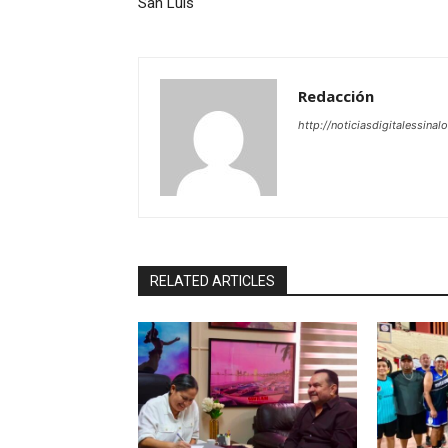
San Luis
Redacción
http://noticiasdigitalessinal
RELATED ARTICLES