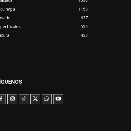
liciaca
1396
scuinapa
1150
osario
637
spectáculos
559
ltura
433
ÍGUENOS