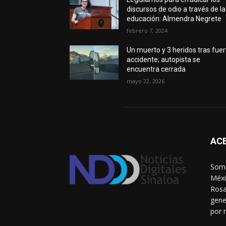
discursos de odio a través de la
educación: Almendra Negrete
febrero 7, 2024
Un muerto y 3 heridos tras fuer
accidente; autopista se
encuentra cerrada
mayo 22, 2026
AC
Somo
Méxi
Rosa
gene
por 