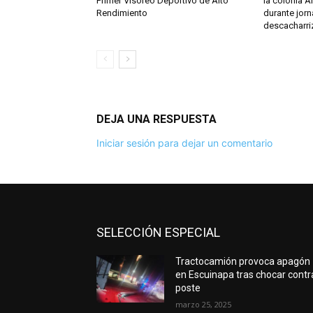
Primer Visoreo Deportivo de Alto
la colonia A
Rendimiento
durante jor
descacharri
DEJA UNA RESPUESTA
Iniciar sesión para dejar un comentario
SELECCIÓN ESPECIAL
Tractocamión provoca apagón
en Escuinapa tras chocar contr
poste
marzo 25, 2025