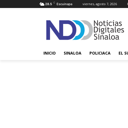
C
viernes, agosto 7, 2026
28.5
Escuinapa
INICIO
SINALOA
POLICIACA
EL S