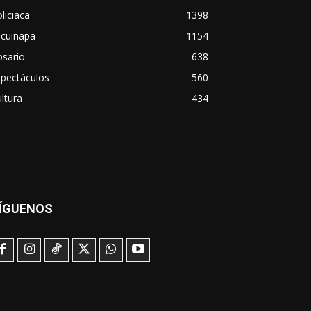
liciaca
1398
scuinapa
1154
osario
638
spectáculos
560
ltura
434
ÍGUENOS