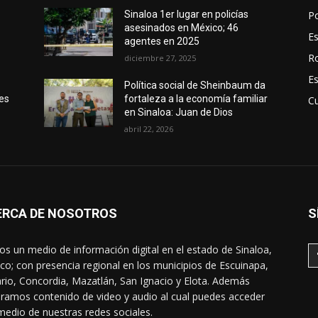
Po
Sinaloa 1er lugar en policías
asesinados en México; 46
E
agentes en 2025
R
diciembre 27, 2025
E
Política social de Sheinbaum da
nes
fortaleza a la economía familiar
Cu
en Sinaloa: Juan de Dios
abril 22, 2026
ERCA DE NOSOTROS
S
s un medio de información digital en el estado de Sinaloa,
co; con presencia regional en los municipios de Escuinapa,
rio, Concordia, Mazatlán, San Ignacio y Elota. Además
ramos contenido de video y audio al cual puedes acceder
medio de nuestras redes sociales.