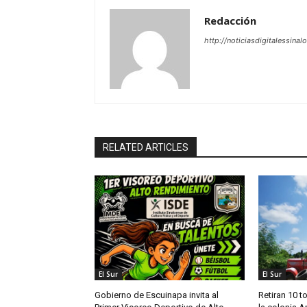
Redacción
http://noticiasdigitalessinal
RELATED ARTICLES
El Sur
El Sur
Gobierno de Escuinapa invita al
Retiran 10 t