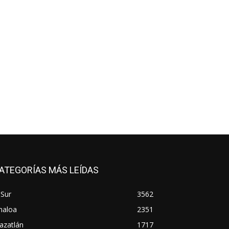
ATEGORÍAS MÁS LEÍDAS
 Sur
3562
naloa
2351
azatlán
1717