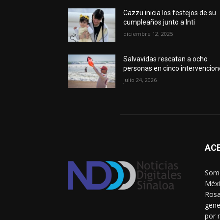
Cazzu inicia los festejos de su
cumpleaños junto a Inti
diciembre 12, 2025
Salvavidas rescatan a ocho
personas en cinco intervencio
julio 24, 2026
AC
Somo
Méxi
Rosa
gene
por 