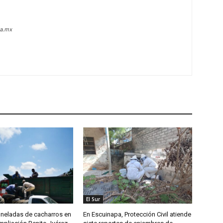
oa.mx
El Sur
oneladas de cacharros en
En Escuinapa, Protección Civil atiende