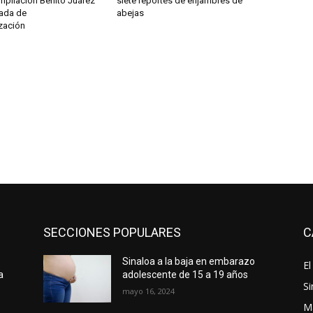
mpliación Benito Juárez
siete reportes de enjambres de
nada de
abejas
zación
SECCIONES POPULARES
C
Sinaloa a la baja en embarazo
El
a
adolescente de 15 a 19 años
Si
mayo 16, 2024
M