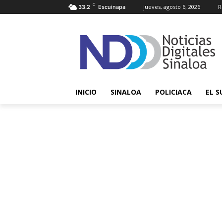
C
jueves, agosto 6, 2026
R
33.2
Escuinapa
INICIO
SINALOA
POLICIACA
EL S