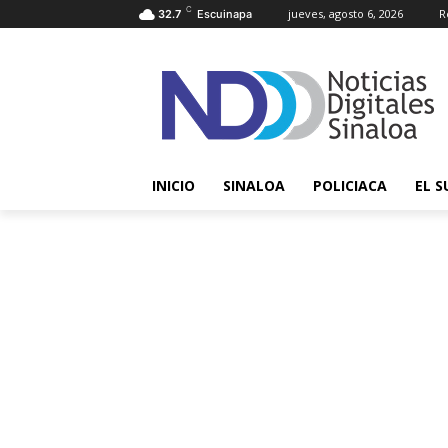
C
jueves, agosto 6, 2026
R
32.7
Escuinapa
INICIO
SINALOA
POLICIACA
EL S