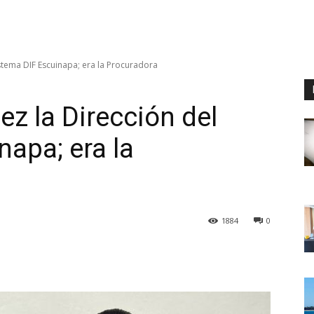
stema DIF Escuinapa; era la Procuradora
z la Dirección del
napa; era la
1884
0