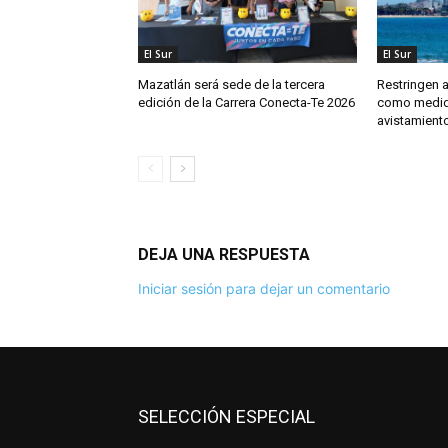
El Sur
El Sur
Mazatlán será sede de la tercera
Restringen 
edición de la Carrera Conecta-Te 2026
como medida
avistamient
DEJA UNA RESPUESTA
Iniciar sesión para dejar un comentario
SELECCIÓN ESPECIAL