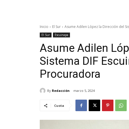
Inicio
El Sur
Asume Adilen López la Dirección del Si
El Sur
Escuinapa
Asume Adilen Lópe
Sistema DIF Escui
Procuradora
By
Redacción
marzo 5, 2024
Cuota