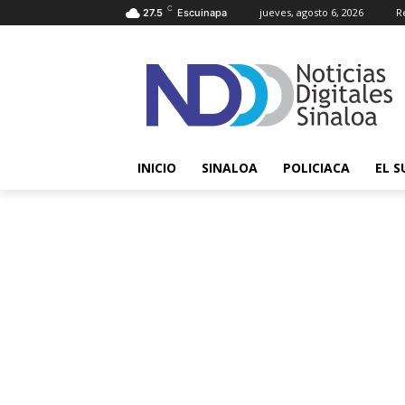
C
jueves, agosto 6, 2026
R
27.5
Escuinapa
INICIO
SINALOA
POLICIACA
EL S