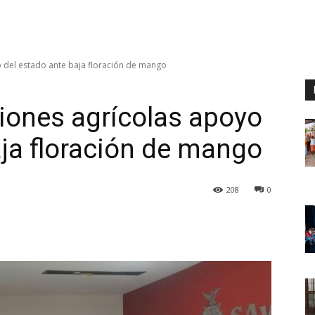
 del estado ante baja floración de mango
iones agrícolas apoyo
aja floración de mango
208
0