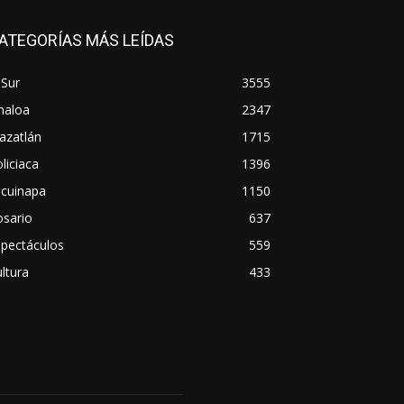
ATEGORÍAS MÁS LEÍDAS
 Sur
3555
naloa
2347
azatlán
1715
liciaca
1396
scuinapa
1150
osario
637
spectáculos
559
ltura
433