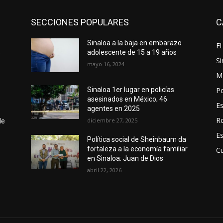
SECCIONES POPULARES
C
Sinaloa a la baja en embarazo
El
s
adolescente de 15 a 19 años
Si
mayo 16, 2024
M
Po
Sinaloa 1er lugar en policías
asesinados en México; 46
E
agentes en 2025
R
diciembre 27, 2025
de
E
Política social de Sheinbaum da
fortaleza a la economía familiar
Cu
en Sinaloa: Juan de Dios
abril 22, 2026