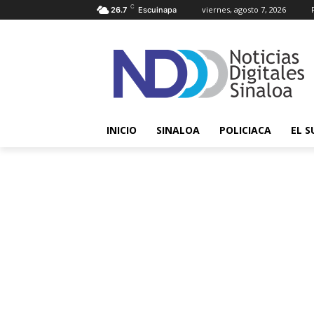
C
viernes, agosto 7, 2026
26.7
Escuinapa
INICIO
SINALOA
POLICIACA
EL S