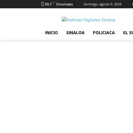
C
domingo, agosto 9, 2026
25.7
Escuinapa
INICIO
SINALOA
POLICIACA
EL S