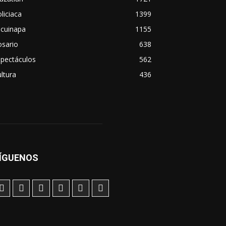
liciaca
1399
scuinapa
1155
osario
638
spectáculos
562
ltura
436
ÍGUENOS