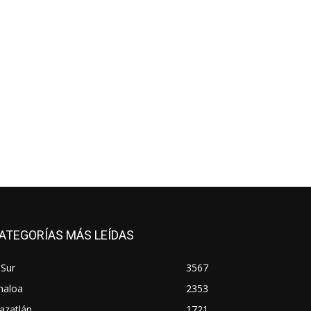
ATEGORÍAS MÁS LEÍDAS
 Sur
3567
naloa
2353
azatlán
1721