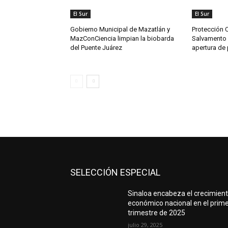
El Sur
El Sur
Gobierno Municipal de Mazatlán y
Protección C
MazConCiencia limpian la biobarda
Salvamento 
del Puente Juárez
apertura de
SELECCIÓN ESPECIAL
Sinaloa encabeza el crecimien
económico nacional en el prim
trimestre de 2025
julio 29, 2025