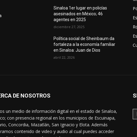
Po
Sinaloa 1er lugar en policías
asesinados en México; 46
a
E
agentes en 2025
R
diciembre 27, 2025
E
Política social de Sheinbaum da
fortaleza a la economía familiar
Cu
n
en Sinaloa: Juan de Dios
abril 22, 2026
ERCA DE NOSOTROS
S
s un medio de información digital en el estado de Sinaloa,
co; con presencia regional en los municipios de Escuinapa,
rio, Concordia, Mazatlán, San Ignacio y Elota. Además
ramos contenido de video y audio al cual puedes acceder