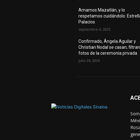
Amamos Mazatlán, y lo
respetamos cuidándolo: Estrell
Palacios
septiembre 6, 2025
Confirmado, Ángela Aguilar y
Christian Nodal se casan; filtra
fotos de la ceremonia privada
julio 24, 2024
AC
Somo
Méxi
Rosa
gene