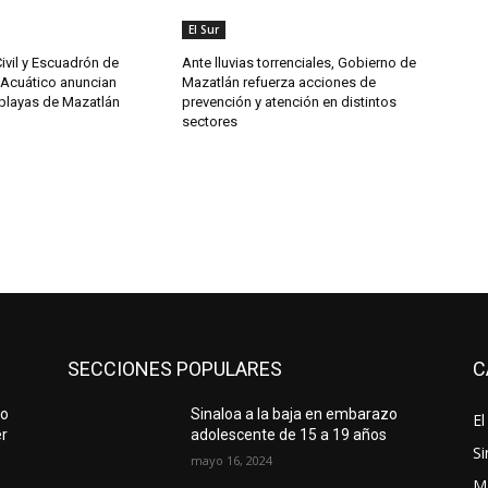
El Sur
ivil y Escuadrón de
Ante lluvias torrenciales, Gobierno de
Acuático anuncian
Mazatlán refuerza acciones de
 playas de Mazatlán
prevención y atención en distintos
sectores
SECCIONES POPULARES
C
to
Sinaloa a la baja en embarazo
El
er
adolescente de 15 a 19 años
Si
mayo 16, 2024
M