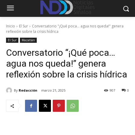
Inicio
El Sur
Conversatorio "¡Qué poca… agua nos queda!" genera
reflexión sobre la crisis hídrica
El Sur
Mazatlán
Conversatorio “¡Qué poca…
agua nos queda!” genera
reflexión sobre la crisis hídrica
By
Redacción
marzo 21, 2025
907
0