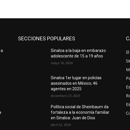
SECCIONES POPULARES
C
 a
Sinaloa a la baja en embarazo
El
adolescente de 15 a 19 años
Si
mayo 16, 2024
M
Po
Sinaloa 1er lugar en policías
asesinados en México; 46
E
agentes en 2025
R
diciembre 27, 2025
E
Política social de Sheinbaum da
a
fortaleza a la economía familiar
Cu
en Sinaloa: Juan de Dios
abril 22, 2026