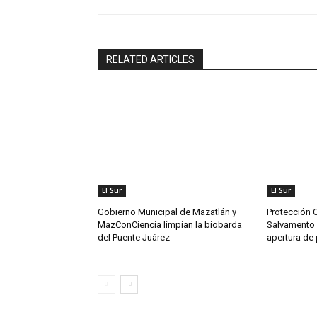
RELATED ARTICLES
El Sur
El Sur
Gobierno Municipal de Mazatlán y
Protección C
MazConCiencia limpian la biobarda
Salvamento 
del Puente Juárez
apertura de