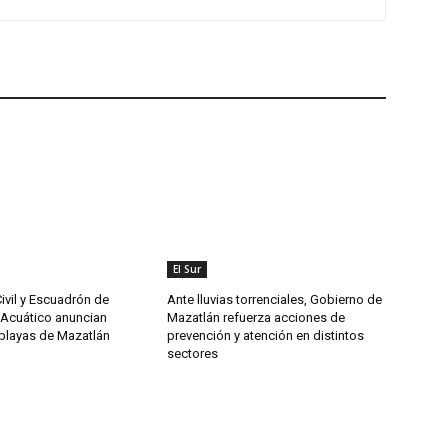
El Sur
ivil y Escuadrón de
Ante lluvias torrenciales, Gobierno de
Acuático anuncian
Mazatlán refuerza acciones de
 playas de Mazatlán
prevención y atención en distintos
sectores