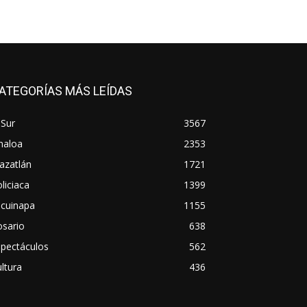
ATEGORÍAS MÁS LEÍDAS
 Sur
3567
naloa
2353
azatlán
1721
liciaca
1399
scuinapa
1155
osario
638
spectáculos
562
ltura
436