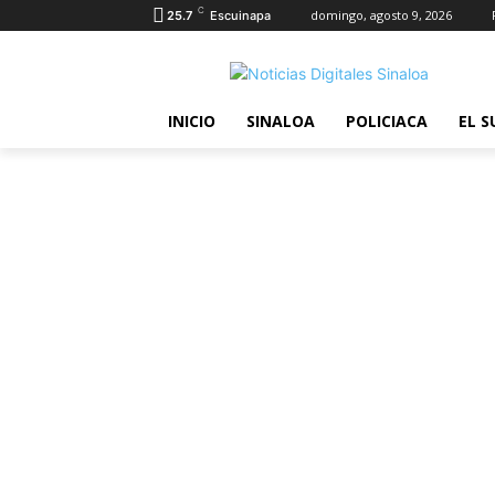
C
domingo, agosto 9, 2026
25.7
Escuinapa
INICIO
SINALOA
POLICIACA
EL S