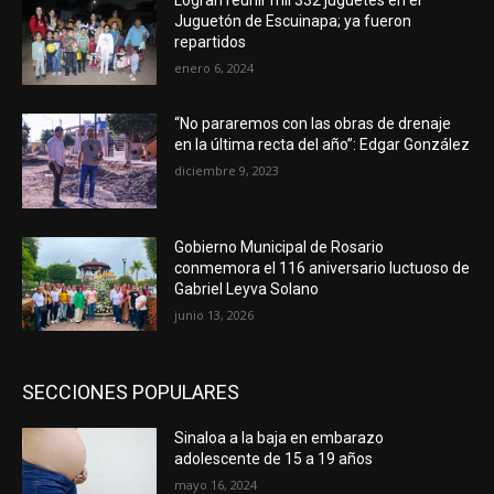
Logran reunir mil 332 juguetes en el
Juguetón de Escuinapa; ya fueron
repartidos
enero 6, 2024
“No pararemos con las obras de drenaje
en la última recta del año”: Edgar González
diciembre 9, 2023
Gobierno Municipal de Rosario
conmemora el 116 aniversario luctuoso de
Gabriel Leyva Solano
junio 13, 2026
SECCIONES POPULARES
Sinaloa a la baja en embarazo
adolescente de 15 a 19 años
mayo 16, 2024