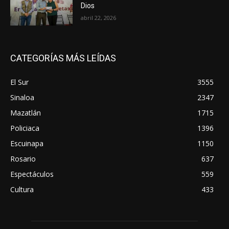
Dios
abril 22, 2026
CATEGORÍAS MÁS LEÍDAS
El Sur
3555
Sinaloa
2347
Mazatlán
1715
Policiaca
1396
Escuinapa
1150
Rosario
637
Espectáculos
559
Cultura
433