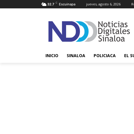
C
jueves, agosto 6, 2026
R
32.7
Escuinapa
INICIO
SINALOA
POLICIACA
EL S