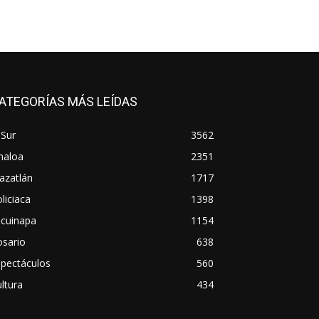
ATEGORÍAS MÁS LEÍDAS
 Sur
3562
naloa
2351
azatlán
1717
liciaca
1398
scuinapa
1154
osario
638
spectáculos
560
ltura
434