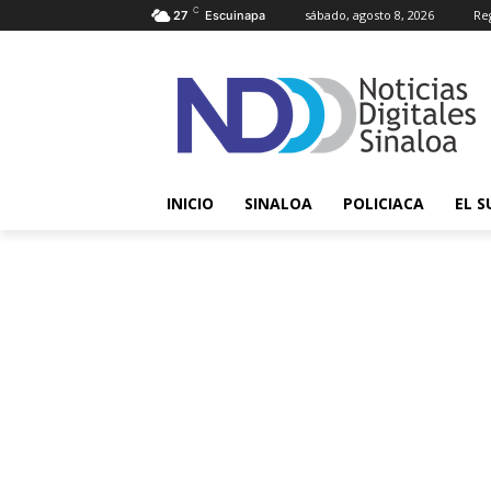
C
sábado, agosto 8, 2026
Reg
27
Escuinapa
INICIO
SINALOA
POLICIACA
EL S