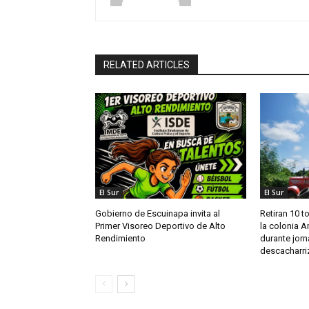
RELATED ARTICLES
El Sur
El Sur
Gobierno de Escuinapa invita al
Retiran 10 t
Primer Visoreo Deportivo de Alto
la colonia A
Rendimiento
durante jor
descacharri