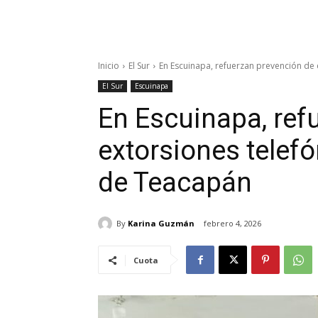
Inicio
El Sur
En Escuinapa, refuerzan prevención de
El Sur
Escuinapa
En Escuinapa, ref
extorsiones telef
de Teacapán
By
Karina Guzmán
febrero 4, 2026
Cuota