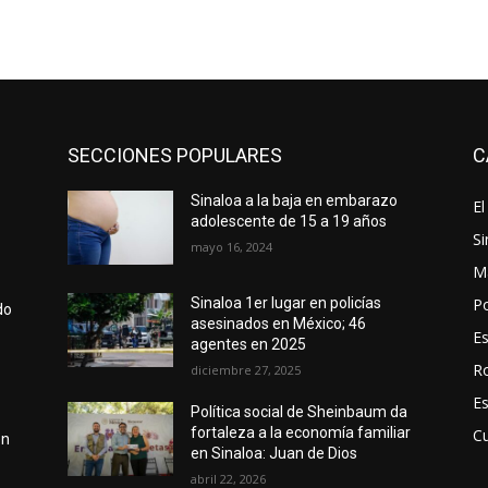
SECCIONES POPULARES
C
Sinaloa a la baja en embarazo
El
adolescente de 15 a 19 años
Si
mayo 16, 2024
M
Po
Sinaloa 1er lugar en policías
do
asesinados en México; 46
E
agentes en 2025
R
diciembre 27, 2025
E
Política social de Sheinbaum da
fortaleza a la economía familiar
Cu
en
en Sinaloa: Juan de Dios
abril 22, 2026