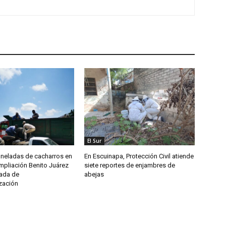
El Sur
oneladas de cacharros en
En Escuinapa, Protección Civil atiende
mpliación Benito Juárez
siete reportes de enjambres de
nada de
abejas
zación