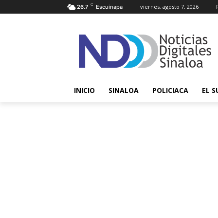
C
viernes, agosto 7, 2026
26.7
Escuinapa
INICIO
SINALOA
POLICIACA
EL S