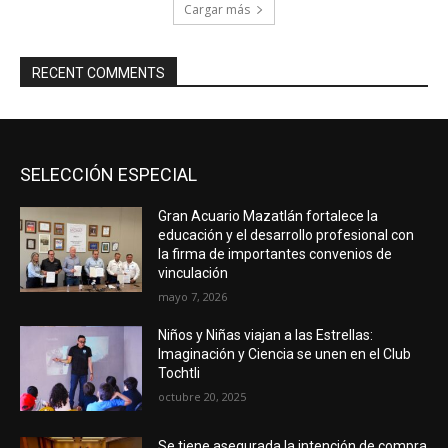
Cargar más
RECENT COMMENTS
SELECCIÓN ESPECIAL
Gran Acuario Mazatlán fortalece la
educación y el desarrollo profesional con
la firma de importantes convenios de
vinculación
mayo 7, 2026
Niños y Niñas viajan a las Estrellas:
Imaginación y Ciencia se unen en el Club
Tochtli
octubre 20, 2025
Se tiene asegurada la intención de compra