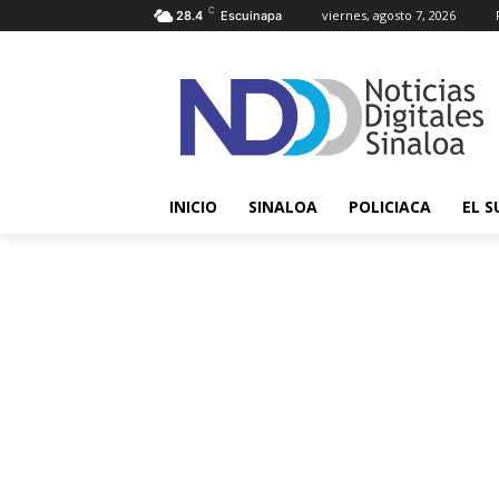
C
viernes, agosto 7, 2026
28.4
Escuinapa
INICIO
SINALOA
POLICIACA
EL S