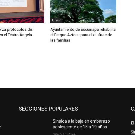
El Sur
erza protocolos de
Ayuntamiento de Escuinapa rehabilita
n el Teatro Ángela
el Parque Azteca para el disfrute de
las familias
SECCIONES POPULARES
C
Sinaloa a la baja en embarazo
El
e
adolescente de 15 a 19 años
Si
mayo 16, 2024