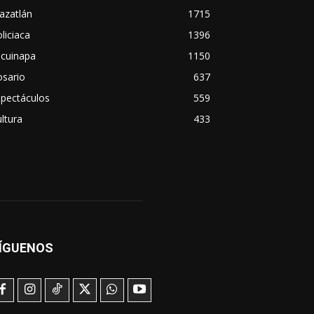
azatlán
1715
liciaca
1396
scuinapa
1150
osario
637
spectáculos
559
ltura
433
ÍGUENOS