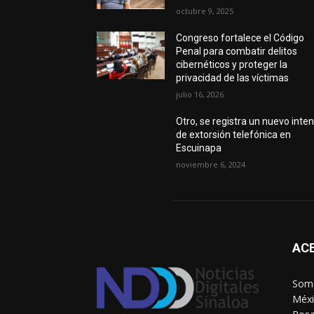
octubre 9, 2025
Congreso fortalece el Código
Penal para combatir delitos
cibernéticos y proteger la
privacidad de las víctimas
julio 16, 2026
Otro, se registra un nuevo inte
de extorsión telefónica en
Escuinapa
noviembre 6, 2024
AC
Somo
Méxi