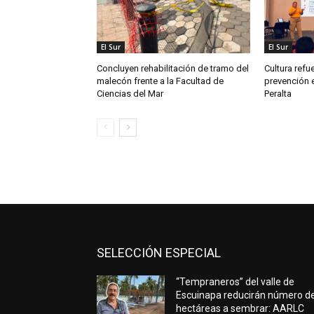
El Sur
El Sur
Concluyen rehabilitación de tramo del
Cultura refu
malecón frente a la Facultad de
prevención e
Ciencias del Mar
Peralta
SELECCIÓN ESPECIAL
“Tempraneros” del valle de
Escuinapa reducirán número d
hectáreas a sembrar: AARLC