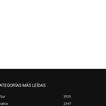
ATEGORÍAS MÁS LEÍDAS
 Sur
3555
naloa
2347