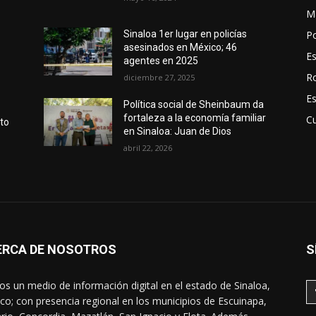
M
Po
Sinaloa 1er lugar en policías
asesinados en México; 46
E
agentes en 2025
R
diciembre 27, 2025
E
Política social de Sheinbaum da
fortaleza a la economía familiar
Cu
nto
en Sinaloa: Juan de Dios
abril 22, 2026
ERCA DE NOSOTROS
S
s un medio de información digital en el estado de Sinaloa,
co; con presencia regional en los municipios de Escuinapa,