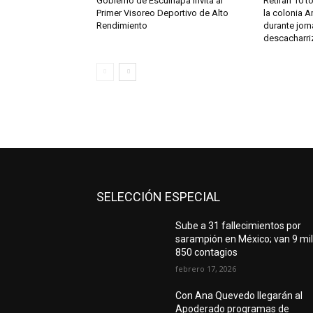
Gobierno de Escuinapa invita al
Retiran 10 t
Primer Visoreo Deportivo de Alto
la colonia A
Rendimiento
durante jor
descacharri
SELECCIÓN ESPECIAL
Sube a 31 fallecimientos por
sarampión en México; van 9 mi
850 contagios
febrero 17, 2026
Con Ana Quevedo llegarán al
Apoderado programas de