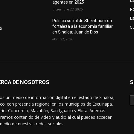
E
agentes en 2025
s
R
diciembre 27, 2025
E
Política social de Sheinbaum da
fortaleza a la economía familiar
Cu
á
en Sinaloa: Juan de Dios
abril 22, 2026
ERCA DE NOSOTROS
S
s un medio de información digital en el estado de Sinaloa,
co; con presencia regional en los municipios de Escuinapa,
rio, Concordia, Mazatlán, San Ignacio y Elota. Además
ramos contenido de video y audio al cual puedes acceder
medio de nuestras redes sociales.