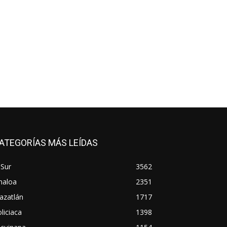
ATEGORÍAS MÁS LEÍDAS
 Sur
3562
naloa
2351
azatlán
1717
liciaca
1398