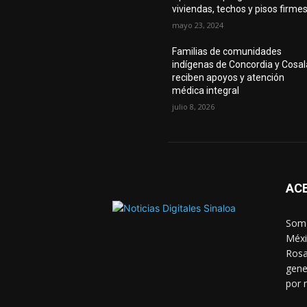
viviendas, techos y pisos firme
mayo 23, 2024
Familias de comunidades
indígenas de Concordia y Cosal
reciben apoyos y atención
médica integral
julio 8, 2026
AC
Somo
Méxi
Rosa
gene
por 