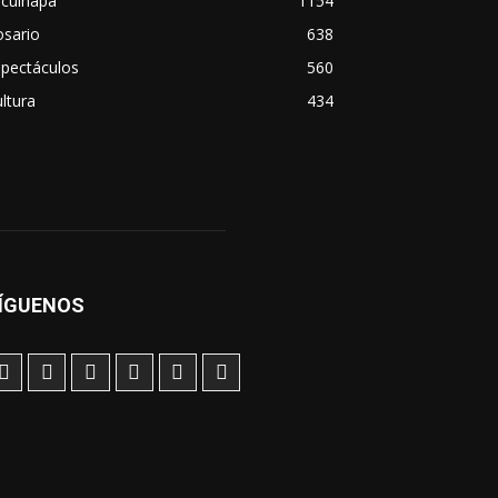
scuinapa
1154
osario
638
spectáculos
560
ltura
434
ÍGUENOS