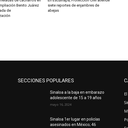
oneladas de cacharros en
En Escuinapa, Protección Civil atiende
mpliación Benito Juárez
siete reportes de enjambres de
nada de
abejas
zación
SECCIONES POPULARES
C
Sinaloa a la baja en embarazo
El
l
adolescente de 15 a 19 años
Si
mayo 16, 2024
M
Po
Sinaloa 1er lugar en policías
asesinados en México; 46