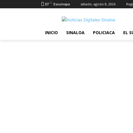
C
sábado, agosto 8, 2026
Regi
27
Escuinapa
INICIO
SINALOA
POLICIACA
EL S