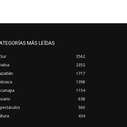
ATEGORÍAS MÁS LEÍDAS
 Sur
3562
naloa
2352
azatlán
1717
liciaca
1398
scuinapa
1154
osario
638
spectáculos
560
ltura
434