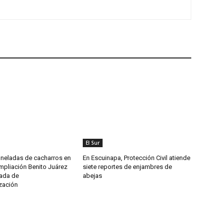
El Sur
oneladas de cacharros en
En Escuinapa, Protección Civil atiende
mpliación Benito Juárez
siete reportes de enjambres de
nada de
abejas
zación