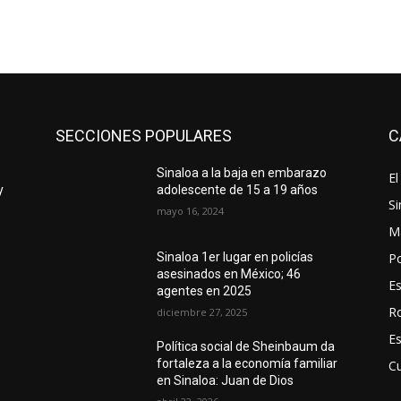
SECCIONES POPULARES
C
o
Sinaloa a la baja en embarazo
El
y
adolescente de 15 a 19 años
Si
mayo 16, 2024
M
Po
Sinaloa 1er lugar en policías
asesinados en México; 46
E
agentes en 2025
R
diciembre 27, 2025
E
Política social de Sheinbaum da
fortaleza a la economía familiar
Cu
en Sinaloa: Juan de Dios