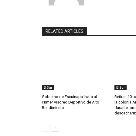
RELATED ARTICLES
El Sur
El Sur
Gobierno de Escuinapa invita al
Retiran 10 t
Primer Visoreo Deportivo de Alto
la colonia A
Rendimiento
durante jor
descacharri