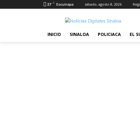
C
sábado, agosto 8, 2026
Regi
27
Escuinapa
INICIO
SINALOA
POLICIACA
EL S