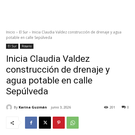
Inicio
El Sur
Inicia Claudia Valdez construcción de drenaje y agua
potable en calle Sepúlveda
El Sur
Rosario
Inicia Claudia Valdez
construcción de drenaje y
agua potable en calle
Sepúlveda
By
Karina Guzmán
junio 3, 2026
201
0