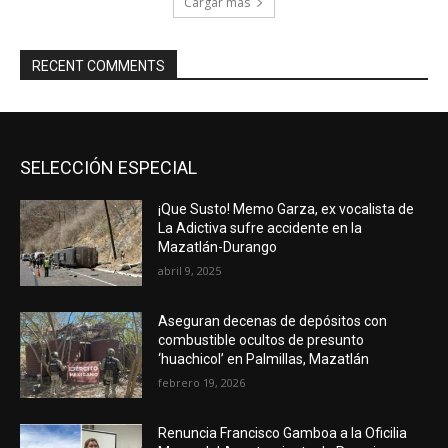
Cargar más
RECENT COMMENTS
SELECCIÓN ESPECIAL
¡Que Susto! Memo Garza, ex vocalista de
La Adictiva sufre accidente en la
Mazatlán-Durango
abril 9, 2025
Aseguran decenas de depósitos con
combustible ocultos de presunto
‘huachicol’ en Palmillas, Mazatlán
febrero 19, 2026
Renuncia Francisco Gamboa a la Oficilia