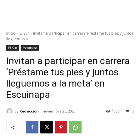
Inicio
El Sur
Invitan a participar en carrera ‘Préstame tus pies y juntos
lleguemos a...
El Sur
Escuinapa
Invitan a participar en carrera
‘Préstame tus pies y juntos
lleguemos a la meta’ en
Escuinapa
By
Redacción
noviembre 25, 2023
1006
0