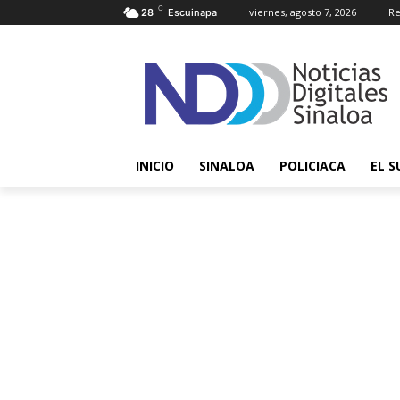
C
viernes, agosto 7, 2026
Re
28
Escuinapa
INICIO
SINALOA
POLICIACA
EL S