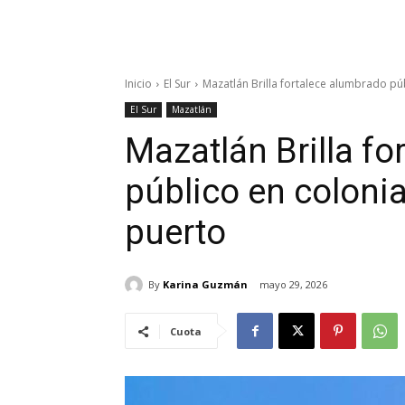
Inicio
El Sur
Mazatlán Brilla fortalece alumbrado púb
El Sur
Mazatlán
Mazatlán Brilla f
público en colonia
puerto
By
Karina Guzmán
mayo 29, 2026
Cuota