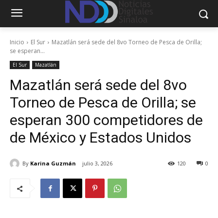
Inicio
El Sur
Mazatlán será sede del 8vo Torneo de Pesca de Orilla;
se esperan...
El Sur
Mazatlán
Mazatlán será sede del 8vo
Torneo de Pesca de Orilla; se
esperan 300 competidores de
de México y Estados Unidos
By
Karina Guzmán
julio 3, 2026
120
0