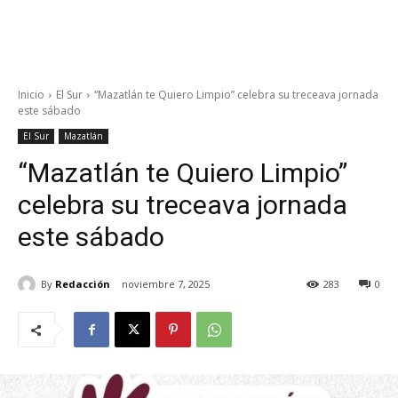
Inicio
El Sur
“Mazatlán te Quiero Limpio” celebra su treceava jornada
este sábado
El Sur
Mazatlán
“Mazatlán te Quiero Limpio”
celebra su treceava jornada
este sábado
By
Redacción
noviembre 7, 2025
283
0