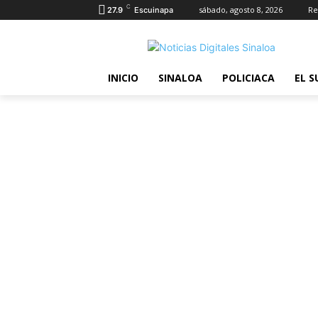
C
sábado, agosto 8, 2026
Re
27.9
Escuinapa
INICIO
SINALOA
POLICIACA
EL S