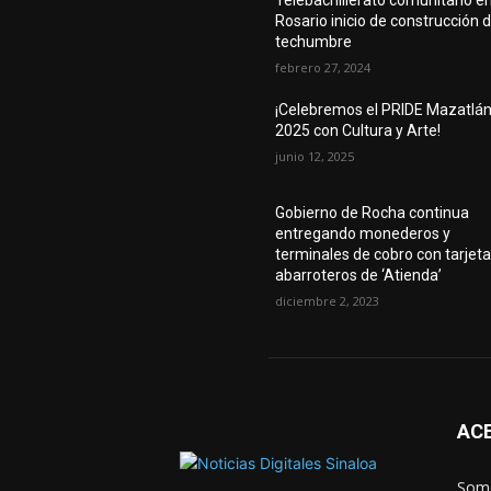
Telebachillerato comunitario e
Rosario inicio de construcción 
techumbre
febrero 27, 2024
¡Celebremos el PRIDE Mazatlá
2025 con Cultura y Arte!
junio 12, 2025
Gobierno de Rocha continua
entregando monederos y
terminales de cobro con tarjeta
abarroteros de ‘Atienda’
diciembre 2, 2023
AC
Somo