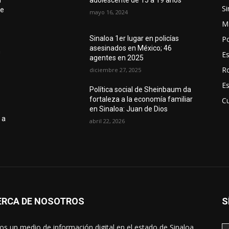
n
adolescente de 15 a 19 años
Si
de
mayo 16, 2024
M
Po
Sinaloa 1er lugar en policías
asesinados en México; 46
n
E
agentes en 2025
R
diciembre 27, 2025
E
Política social de Sheinbaum da
fortaleza a la economía familiar
Cu
en Sinaloa: Juan de Dios
 a
abril 22, 2026
ERCA DE NOSOTROS
S
s un medio de información digital en el estado de Sinaloa,