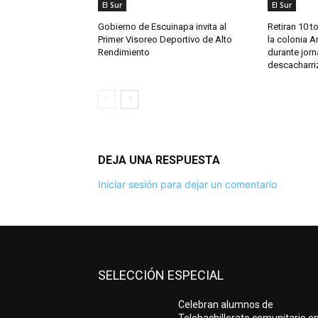
El Sur
El Sur
Gobierno de Escuinapa invita al
Retiran 10 t
Primer Visoreo Deportivo de Alto
la colonia A
Rendimiento
durante jor
descacharri
DEJA UNA RESPUESTA
Iniciar sesión para dejar un comentario
SELECCIÓN ESPECIAL
Celebran alumnos de