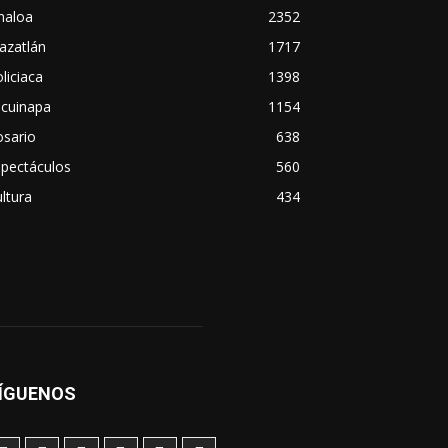
naloa
2352
azatlán
1717
liciaca
1398
scuinapa
1154
osario
638
spectáculos
560
ltura
434
ÍGUENOS