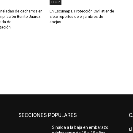
El Sur
oneladas de cacharros en
En Escuinapa, Protección Civil atiende
mpliación Benito Juárez
siete reportes de enjambres de
nada de
abejas
zación
SECCIONES POPULARES
C
Sinaloa a la baja en embarazo
El