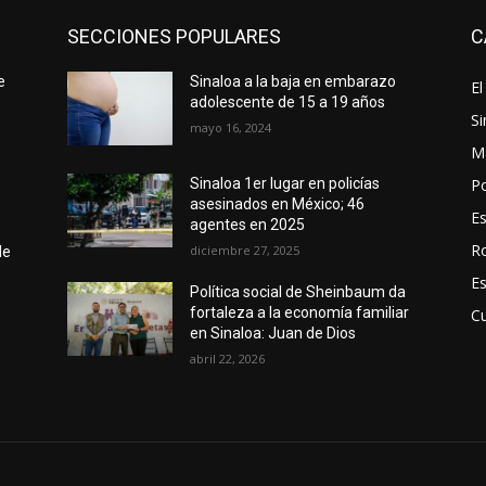
SECCIONES POPULARES
C
e
Sinaloa a la baja en embarazo
El
adolescente de 15 a 19 años
Si
mayo 16, 2024
M
Po
Sinaloa 1er lugar en policías
asesinados en México; 46
E
agentes en 2025
R
diciembre 27, 2025
de
E
Política social de Sheinbaum da
fortaleza a la economía familiar
Cu
en Sinaloa: Juan de Dios
abril 22, 2026