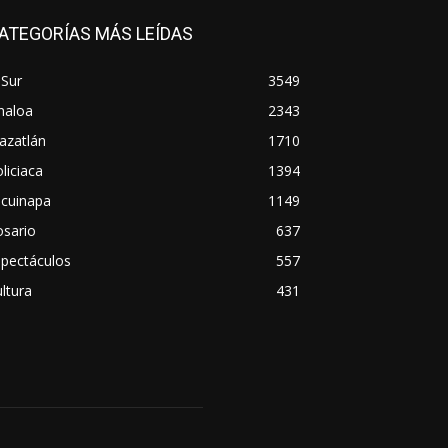
ATEGORÍAS MÁS LEÍDAS
 Sur
3549
naloa
2343
azatlán
1710
liciaca
1394
scuinapa
1149
osario
637
spectáculos
557
ltura
431