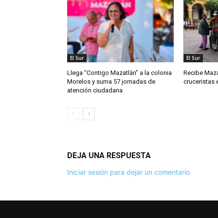
El Sur
El Sur
Llega “Contigo Mazatlán” a la colonia
Recibe Maza
Morelos y suma 57 jornadas de
cruceristas 
atención ciudadana
DEJA UNA RESPUESTA
Iniciar sesión para dejar un comentario