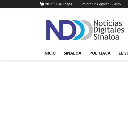
C
miércoles, agosto 5, 2026
28.7
Escuinapa
INICIO
SINALOA
POLICIACA
EL S