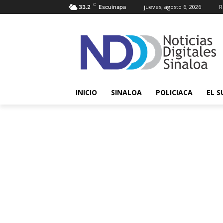
C
jueves, agosto 6, 2026
R
33.2
Escuinapa
INICIO
SINALOA
POLICIACA
EL S