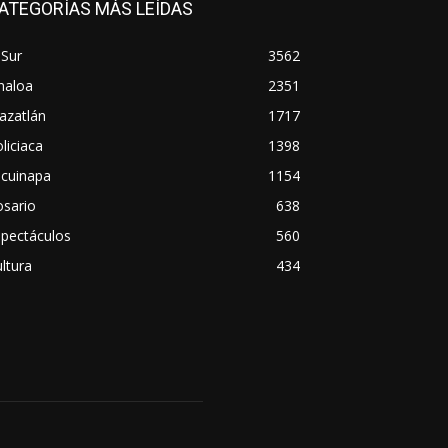
ATEGORÍAS MÁS LEÍDAS
 Sur
3562
naloa
2351
azatlán
1717
liciaca
1398
scuinapa
1154
osario
638
spectáculos
560
ltura
434