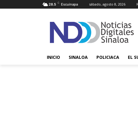
C
sábado, agosto 8, 2026
28.5
Escuinapa
INICIO
SINALOA
POLICIACA
EL S