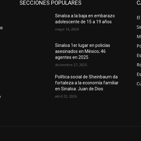
SECCIONES POPULARES
C
Sinaloa a la baja en embarazo
El
adolescente de 15 a 19 años
Si
us
mayo 16, 2024
M
Po
Sinaloa 1er lugar en policías
asesinados en México; 46
E
agentes en 2025
R
diciembre 27, 2025
E
Política social de Sheinbaum da
fortaleza a la economía familiar
Cu
en Sinaloa: Juan de Dios
abril 22, 2026
e