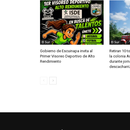
El Sur
El Sur
Gobierno de Escuinapa invita al
Retiran 10 t
Primer Visoreo Deportivo de Alto
la colonia A
Rendimiento
durante jor
descacharri