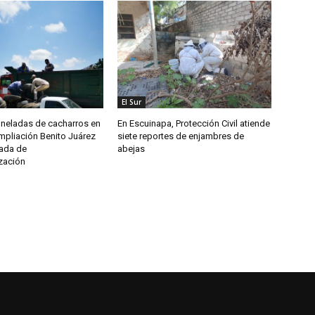
El Sur
oneladas de cacharros en
En Escuinapa, Protección Civil atiende
mpliación Benito Juárez
siete reportes de enjambres de
nada de
abejas
zación