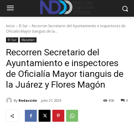
Inicio
El Sur
Recorren Secretario del Ayuntamiento e inspectores de
Oficialía Mayor tianguis de la...
El Sur
Mazatlán
Recorren Secretario del
Ayuntamiento e inspectores
de Oficialía Mayor tianguis de
la Juárez y Flores Magón
By
Redacción
julio 27, 2025
850
0