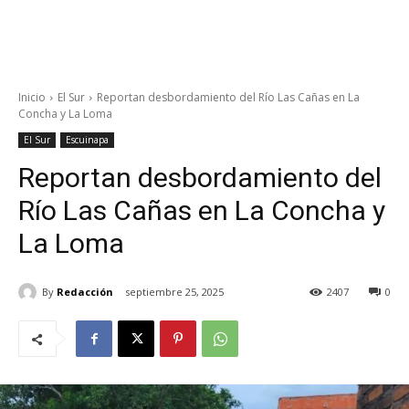
Inicio
El Sur
Reportan desbordamiento del Río Las Cañas en La
Concha y La Loma
El Sur
Escuinapa
Reportan desbordamiento del
Río Las Cañas en La Concha y
La Loma
By
Redacción
septiembre 25, 2025
2407
0