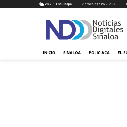
C
viernes, agosto 7, 2026
28.2
Escuinapa
INICIO
SINALOA
POLICIACA
EL S