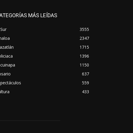
ATEGORÍAS MÁS LEÍDAS
 Sur
3555
naloa
2347
azatlán
1715
liciaca
1396
scuinapa
1150
osario
637
spectáculos
559
ltura
433