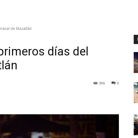
rnaval de Mazatlán
primeros días del
tlán
306
0