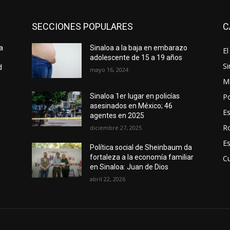
SECCIONES POPULARES
C
a
Sinaloa a la baja en embarazo
El
adolescente de 15 a 19 años
Si
d
mayo 16, 2024
M
Po
Sinaloa 1er lugar en policías
asesinados en México; 46
E
agentes en 2025
R
diciembre 27, 2025
E
Política social de Sheinbaum da
fortaleza a la economía familiar
Cu
en Sinaloa: Juan de Dios
abril 22, 2026