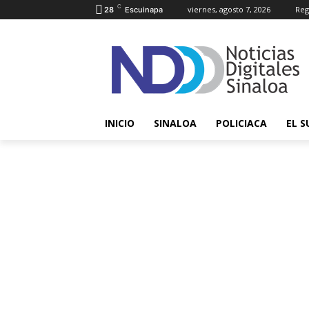
C
viernes, agosto 7, 2026
Reg
28
Escuinapa
INICIO
SINALOA
POLICIACA
EL S