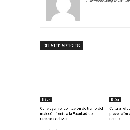
http://noticiasdigitalessinal
RELATED ARTICLES
El Sur
El Sur
Concluyen rehabilitación de tramo del
Cultura refu
malecón frente a la Facultad de
prevención e
Ciencias del Mar
Peralta