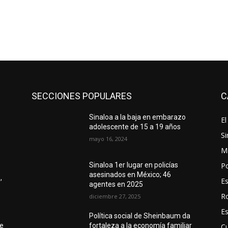
SECCIONES POPULARES
C
Sinaloa a la baja en embarazo
El
adolescente de 15 a 19 años
Si
mayo 16, 2024
M
Po
Sinaloa 1er lugar en policías
asesinados en México; 46
,
E
agentes en 2025
R
diciembre 27, 2025
E
Política social de Sheinbaum da
te
fortaleza a la economía familiar
Cu