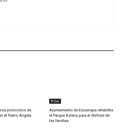
oa.mx
El Sur
erza protocolos de
Ayuntamiento de Escuinapa rehabilita
n el Teatro Ángela
el Parque Azteca para el disfrute de
las familias