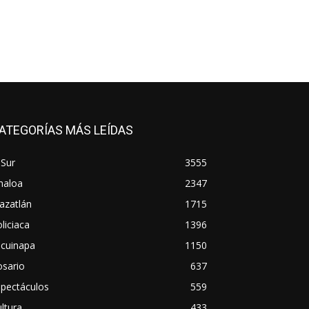
ATEGORÍAS MÁS LEÍDAS
 Sur
3555
naloa
2347
azatlán
1715
liciaca
1396
scuinapa
1150
osario
637
spectáculos
559
ltura
433