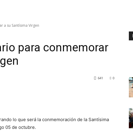
r a su Santísima Virgen
sario para conmemorar
rgen
641
0
rando lo que será la conmemoración de la Santísima
go 05 de octubre.