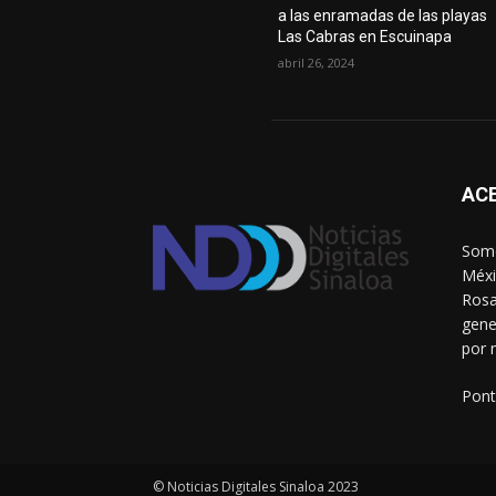
a las enramadas de las playas
Las Cabras en Escuinapa
abril 26, 2024
AC
Somo
Méxi
Rosa
gene
por 
Pont
© Noticias Digitales Sinaloa 2023