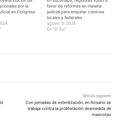
ovena Edición de
En Escuinapa, regidores votan a
cionales por la
favor de reformas en materia
dicial en Congreso
judicial para empatar comicios
locales y federales
2024
agosto 3, 2026
"
En "El Sur"
Artículo siguiente
do
Con jornadas de esterilización, en Rosario se
trabaja contra la proliferación desmedida de
mascotas