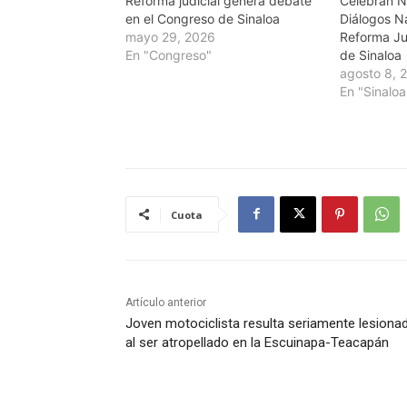
Reforma judicial genera debate
Celebran N
en el Congreso de Sinaloa
Diálogos Na
mayo 29, 2026
Reforma Ju
En "Congreso"
de Sinaloa
agosto 8, 
En "Sinaloa
Cuota
Artículo anterior
Joven motociclista resulta seriamente lesiona
al ser atropellado en la Escuinapa-Teacapán