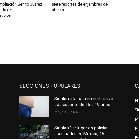
mpliación Benito Juárez
siete reportes de enjambres de
nada de
abejas
zación
SECCIONES POPULARES
C
y
Sinaloa a la baja en embarazo
El
adolescente de 15 a 19 años
Si
mayo 16, 2024
M
Po
Sinaloa 1er lugar en policías
e
asesinados en México; 46
E