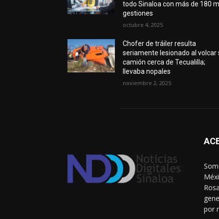
todo Sinaloa con más de 180 m
gestiones
octubre 4, 2025
Chofer de tráiler resulta
seriamente lesionado al volcar
camión cerca de Tecualilla;
llevaba nopales
noviembre 2, 2025
AC
Somo
Méxi
Rosa
gene
por 