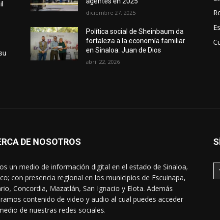
agentes en 2025
il
R
diciembre 27, 2025
E
Política social de Sheinbaum da
fortaleza a la economía familiar
Cu
en Sinaloa: Juan de Dios
 su
abril 22, 2026
ERCA DE NOSOTROS
S
s un medio de información digital en el estado de Sinaloa,
co; con presencia regional en los municipios de Escuinapa,
rio, Concordia, Mazatlán, San Ignacio y Elota. Además
ramos contenido de video y audio al cual puedes acceder
medio de nuestras redes sociales.