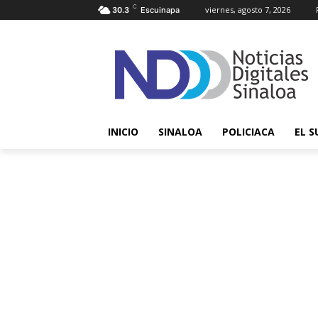
C
viernes, agosto 7, 2026
30.3
Escuinapa
INICIO
SINALOA
POLICIACA
EL S