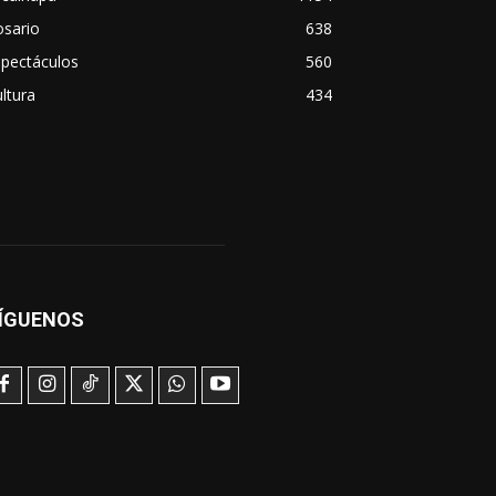
osario
638
spectáculos
560
ltura
434
ÍGUENOS