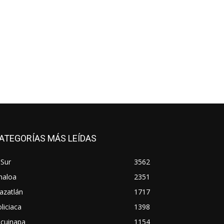
ATEGORÍAS MÁS LEÍDAS
 Sur
3562
naloa
2351
azatlán
1717
liciaca
1398
scuinapa
1154