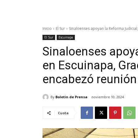
Inicio
El Sur
Sinaloenses apoyan la Reforma Judicia
El Sur
Escuinapa
Sinaloenses apoya
en Escuinapa, Gr
encabezó reunión
By
Boletin de Prensa
noviembre 10, 2024
Cuota