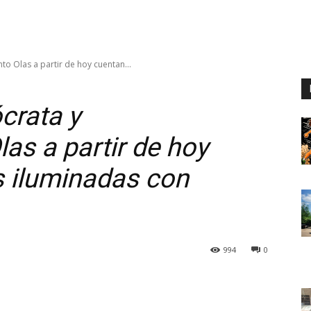
to Olas a partir de hoy cuentan...
crata y
as a partir de hoy
s iluminadas con
994
0