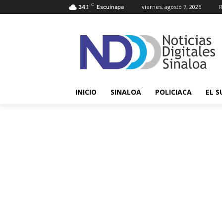
C
viernes, agosto 7, 2026
R
34.1
Escuinapa
INICIO
SINALOA
POLICIACA
EL S