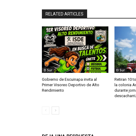
RELATED ARTICLES
El Sur
El Sur
Gobierno de Escuinapa invita al
Retiran 10 t
Primer Visoreo Deportivo de Alto
la colonia A
Rendimiento
durante jor
descacharri