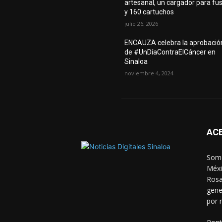
artesanal, un cargador para fus
y 160 cartuchos
julio 26, 2026
ENCAUZA celebra la aprobació
de #UnDíaContraElCáncer en
Sinaloa
noviembre 4, 2024
AC
Somo
Méxi
Rosa
gene
por 