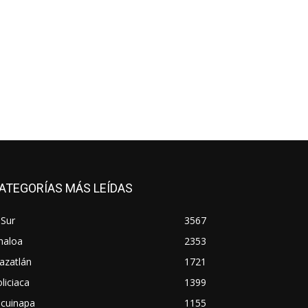
ATEGORÍAS MÁS LEÍDAS
 Sur
3567
naloa
2353
azatlán
1721
liciaca
1399
scuinapa
1155