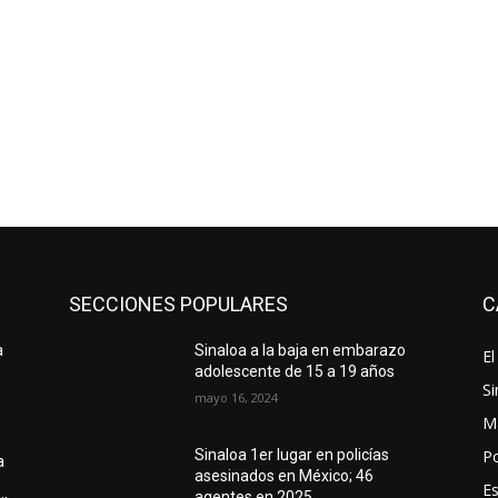
SECCIONES POPULARES
C
a
Sinaloa a la baja en embarazo
El
adolescente de 15 a 19 años
Si
mayo 16, 2024
M
Po
Sinaloa 1er lugar en policías
a
asesinados en México; 46
E
agentes en 2025