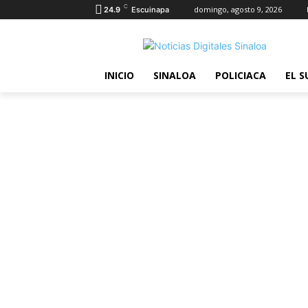
C
domingo, agosto 9, 2026
24.9
Escuinapa
INICIO
SINALOA
POLICIACA
EL S