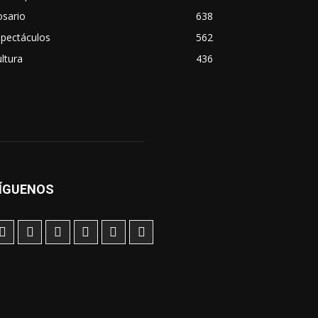
osario
638
spectáculos
562
ltura
436
ÍGUENOS