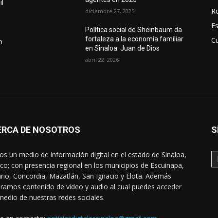
il
R
diciembre 27, 2025
E
Política social de Sheinbaum da
fortaleza a la economía familiar
Cu
n
en Sinaloa: Juan de Dios
abril 22, 2026
ERCA DE NOSOTROS
S
s un medio de información digital en el estado de Sinaloa,
co; con presencia regional en los municipios de Escuinapa,
rio, Concordia, Mazatlán, San Ignacio y Elota. Además
ramos contenido de video y audio al cual puedes acceder
medio de nuestras redes sociales.