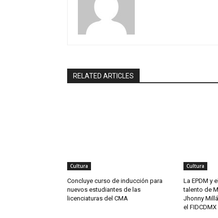
RELATED ARTICLES
Cultura
Cultura
Concluye curso de inducción para
La EPDM y e
nuevos estudiantes de las
talento de Ma
licenciaturas del CMA
Jhonny Millá
el FIDCDMX