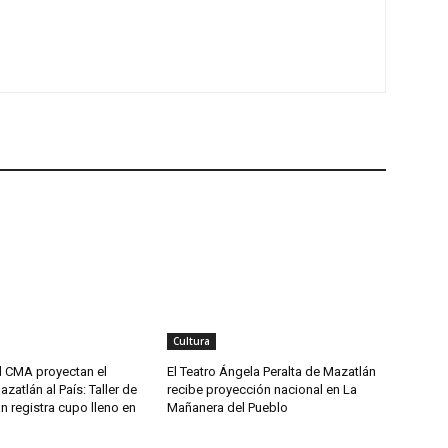
Cultura
l CMA proyectan el
El Teatro Ángela Peralta de Mazatlán
zatlán al País: Taller de
recibe proyección nacional en La
n registra cupo lleno en
Mañanera del Pueblo