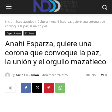
Inicio
Espectáculos
Cultura
Anahí Esparza, quiere una corona que
convoque la paz, la unión y el...
Espectáculos
Cultura
Anahí Esparza, quiere una
corona que convoque la paz,
la unión y el orgullo mazatleco
By
Karina Guzmán
diciembre 19, 2025
395
0