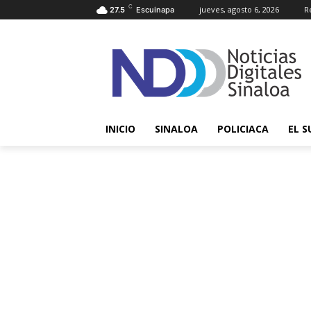
C
jueves, agosto 6, 2026
R
27.5
Escuinapa
INICIO
SINALOA
POLICIACA
EL S