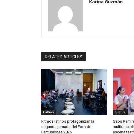
Karina Guzmán
RELATED ARTICLES
Cultura
Cultura
Ritmos latinos protagonizan la
Gabs Ramíre
segunda jornada del Foro de
multidiscipli
Percusiones 2026
escena teat