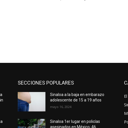
SECCIONES POPULARES
C
za
Sinaloa a la baja en embarazo
El
án
adolescente de 15 a 19 años
Si
mayo 16, 2024
M
Po
ha
Sinaloa 1er lugar en policías
asesinados en México; 46