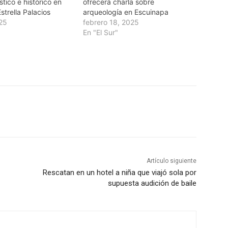
ístico e histórico en
ofrecerá charla sobre
strella Palacios
arqueología en Escuinapa
025
febrero 18, 2025
En "El Sur"
Artículo siguiente
Rescatan en un hotel a niña que viajó sola por
supuesta audición de baile