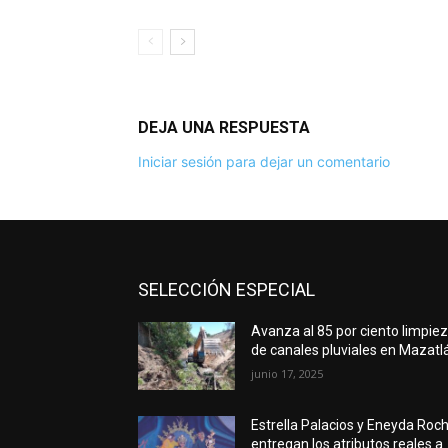
DEJA UNA RESPUESTA
Iniciar sesión para dejar un comentario
SELECCIÓN ESPECIAL
Avanza al 85 por ciento limpie
de canales pluviales en Mazatl
junio 17, 2025
Estrella Palacios y Eneyda Roc
entregan los atributos reales a