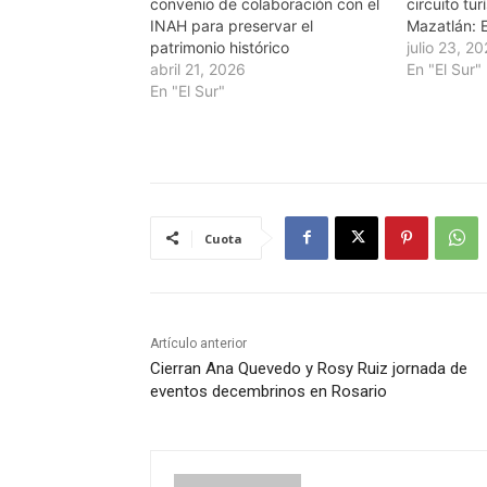
convenio de colaboración con el
circuito tur
INAH para preservar el
Mazatlán: E
patrimonio histórico
julio 23, 2
abril 21, 2026
En "El Sur"
En "El Sur"
Cuota
Artículo anterior
Cierran Ana Quevedo y Rosy Ruiz jornada de
eventos decembrinos en Rosario