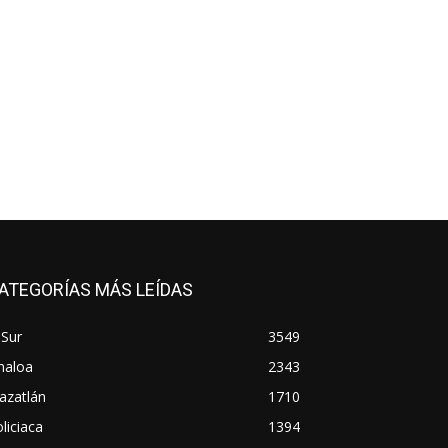
ATEGORÍAS MÁS LEÍDAS
 Sur
3549
naloa
2343
azatlán
1710
liciaca
1394