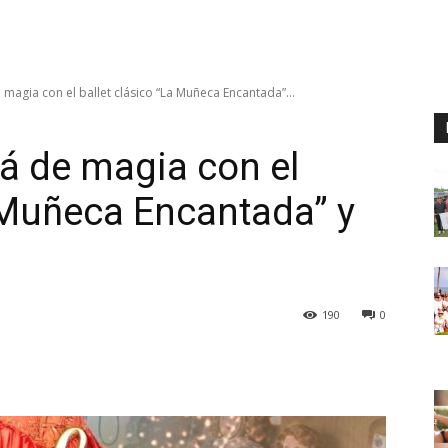
 magia con el ballet clásico “La Muñeca Encantada”...
rá de magia con el
a Muñeca Encantada” y
190
0