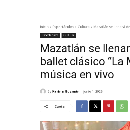
Inicio
Espectáculos
Cultura
Mazatlán se llenará de
Espectáculos
Cultura
Mazatlán se llena
ballet clásico “L
música en vivo
By
Karina Guzmán
junio 1, 2026
Cuota