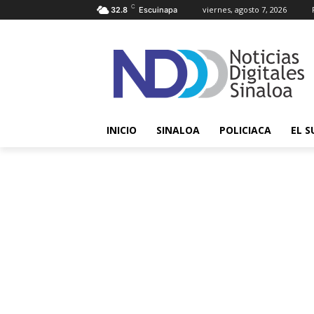
C
viernes, agosto 7, 2026
32.8
Escuinapa
INICIO
SINALOA
POLICIACA
EL S