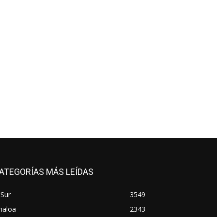
ATEGORÍAS MÁS LEÍDAS
 Sur
3549
naloa
2343