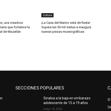
Cultura
z, una creadora
¡La Casa del Marino está de fiesta!
naria que fortalece la
Supera las 50 mil visitas e inaugura
ral de Mazatlán
nuevas piezas museográficas
SECCIONES POPULARES
C
an
Sinaloa a la baja en embarazo
El
adolescente de 15 a 19 años
Si
mayo 16, 2024