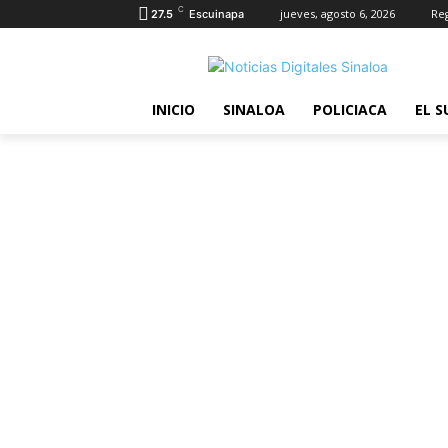
C
jueves, agosto 6, 2026
Reg
27.5
Escuinapa
INICIO
SINALOA
POLICIACA
EL S