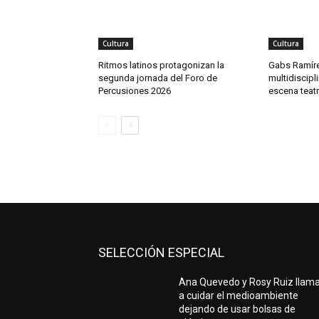
Cultura
Cultura
Ritmos latinos protagonizan la
Gabs Ramíre
segunda jornada del Foro de
multidiscipli
Percusiones 2026
escena teat
SELECCIÓN ESPECIAL
Ana Quevedo y Rosy Ruiz llam
a cuidar el medioambiente
dejando de usar bolsas de