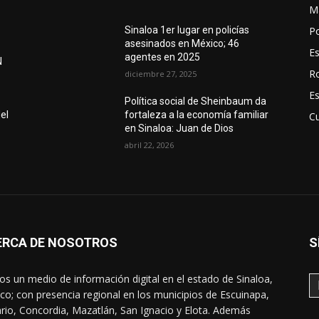
M
Po
Sinaloa 1er lugar en policías
asesinados en México; 46
E
agentes en 2025
N
R
diciembre 27, 2025
E
Política social de Sheinbaum da
el
fortaleza a la economía familiar
Cu
en Sinaloa: Juan de Dios
abril 22, 2026
ERCA DE NOSOTROS
S
s un medio de información digital en el estado de Sinaloa,
co; con presencia regional en los municipios de Escuinapa,
rio, Concordia, Mazatlán, San Ignacio y Elota. Además