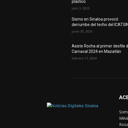
plástico
julio 3, 2025
Sismo en Sinaloa provocó
derrumbe del techo del ICATSI
junio 30, 2026
Asiste Rocha al primer desfile d
Carnaval 2024 en Mazatlán
febrero 11, 2024
AC
Somo
Méxi
Rosa