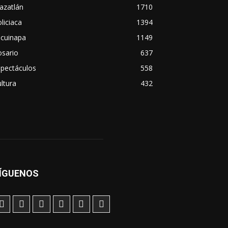
azatlán
1710
liciaca
1394
scuinapa
1149
osario
637
spectáculos
558
ltura
432
ÍGUENOS