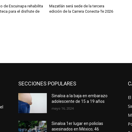
o de Escuinapa rehabilita
Mazatlán será sede de la tercera
teca para el disfrute de
edición de la Carrera Conecta-Te 2026
SECCIONES POPULARES
C
Sinaloa a la baja en embarazo
El
adolescente de 15 a 19 años
Si
el
mayo 16, 2024
M
Po
Sinaloa 1er lugar en policías
asesinados en México; 46