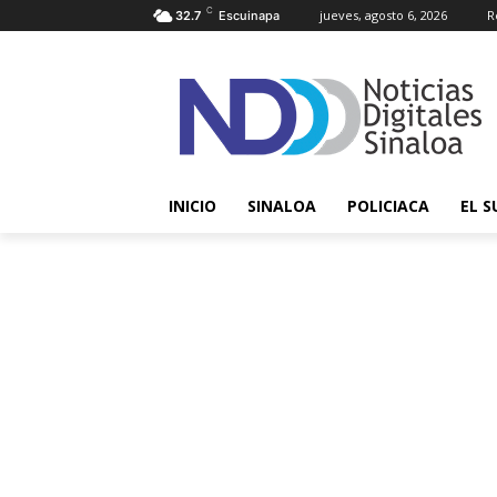
C
jueves, agosto 6, 2026
R
32.7
Escuinapa
INICIO
SINALOA
POLICIACA
EL S