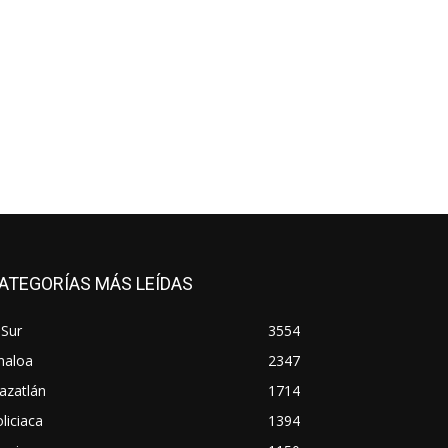
ATEGORÍAS MÁS LEÍDAS
 Sur
3554
naloa
2347
azatlán
1714
liciaca
1394