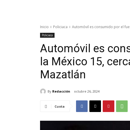
Inicio
Policiaca
Automóvil es consumido por el fuego
Policiaca
Automóvil es cons
la México 15, cerc
Mazatlán
By
Redacción
octubre 26, 2024
Cuota