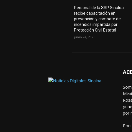
Personal de la SSP Sinaloa
recibe capacitación en
prevención y combate de
incendios impartida por
Protección Civil Estatal
junio 24, 2026
AC
Somo
Méxi
Rosa
gene
por 
Pont