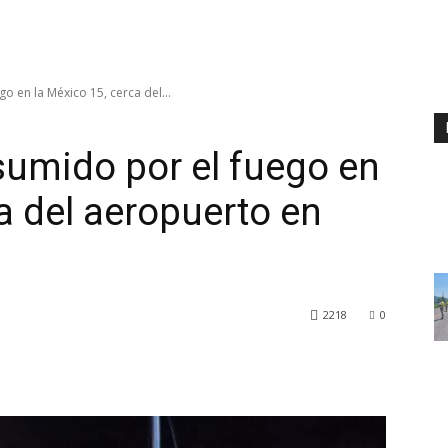
 en la México 15, cerca del...
umido por el fuego en
a del aeropuerto en
2218
0