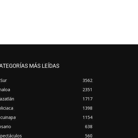
ATEGORÍAS MÁS LEÍDAS
 Sur
3562
naloa
2351
azatlán
1717
liciaca
1398
scuinapa
1154
osario
638
spectáculos
560