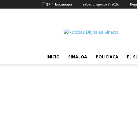
C
sábado, agosto 8, 2026
Regi
27
Escuinapa
INICIO
SINALOA
POLICIACA
EL S