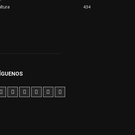
ltura
434
ÍGUENOS