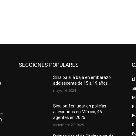
SECCIONES POPULARES
C
Sinaloa a la baja en embarazo
El
a
adolescente de 15 a 19 años
Si
mayo 16, 2024
M
Po
Sinaloa 1er lugar en policías
asesinados en México; 46
de,
E
agentes en 2025
n
R
diciembre 27, 2025
E