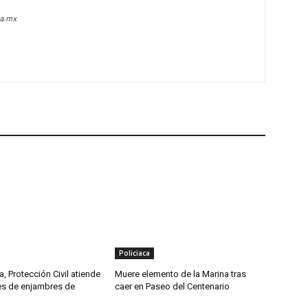
oa.mx
Policiaca
, Protección Civil atiende
Muere elemento de la Marina tras
tes de enjambres de
caer en Paseo del Centenario