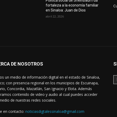
Política social de Sheinbaum da
fortaleza a la economía familiar
Cu
en Sinaloa: Juan de Dios
abril 22, 2026
ERCA DE NOSOTROS
S
s un medio de información digital en el estado de Sinaloa,
co; con presencia regional en los municipios de Escuinapa,
rio, Concordia, Mazatlán, San Ignacio y Elota. Además
ramos contenido de video y audio al cual puedes acceder
medio de nuestras redes sociales.
e en contacto:
noticiasdigtalessinaloa@gmail.com