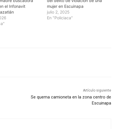
a madre buscadora
del delito de violación de una
n el Infonavit
mujer en Escuinapa
Mazatlán
julio 2, 2025
2026
En "Policiaca"
ca"
Artículo siguiente
Se quema camioneta en la zona centro de
Escuinapa