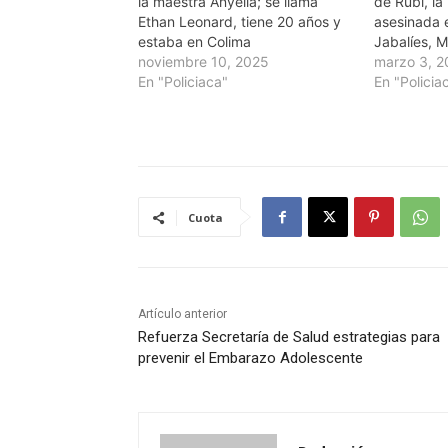
la maestra Anyella; se llama
de Rubi, l
Ethan Leonard, tiene 20 años y
asesinada e
estaba en Colima
Jabalíes, 
noviembre 10, 2025
marzo 3, 
En "Policiaca"
En "Policia
Cuota
Artículo anterior
Refuerza Secretaría de Salud estrategias para
prevenir el Embarazo Adolescente