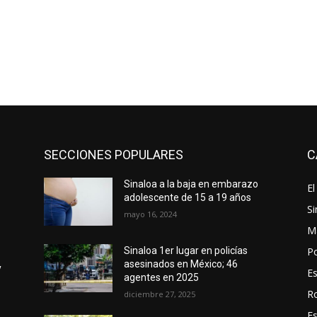
SECCIONES POPULARES
C
Sinaloa a la baja en embarazo
El
adolescente de 15 a 19 años
Si
mayo 16, 2024
M
Po
Sinaloa 1er lugar en policías
asesinados en México; 46
y
E
agentes en 2025
R
diciembre 27, 2025
E