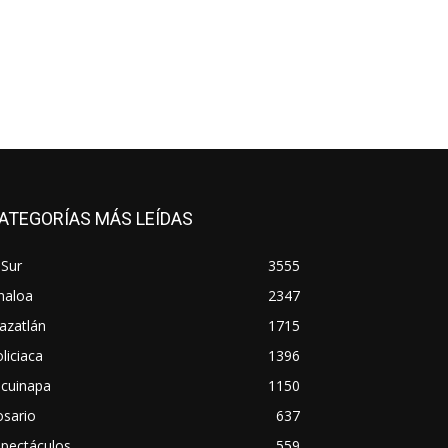
ATEGORÍAS MÁS LEÍDAS
 Sur
3555
naloa
2347
azatlán
1715
liciaca
1396
scuinapa
1150
osario
637
spectáculos
559