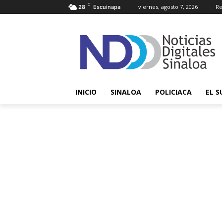
C
viernes, agosto 7, 2026
Re
28
Escuinapa
INICIO
SINALOA
POLICIACA
EL S