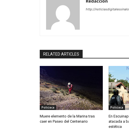
Redacción
http://noticiasdigitalessinal
RELATED ARTICLES
Policiaca
Policiaca
Muere elemento de la Marina tras
En Escuinapa
caer en Paseo del Centenario
atacada a b
estética