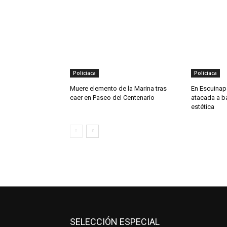
Policiaca
Policiaca
Muere elemento de la Marina tras
En Escuinapa
caer en Paseo del Centenario
atacada a b
estética
SELECCIÓN ESPECIAL