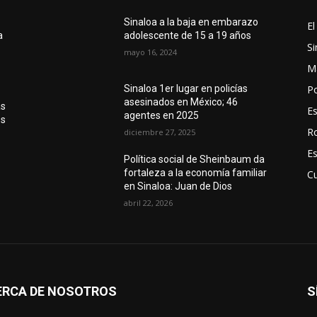
Sinaloa a la baja en embarazo
El
a
adolescente de 15 a 19 años
Si
mayo 16, 2024
M
Po
Sinaloa 1er lugar en policías
asesinados en México; 46
as
E
agentes en 2025
os
R
diciembre 27, 2025
E
Política social de Sheinbaum da
o
fortaleza a la economía familiar
Cu
en Sinaloa: Juan de Dios
abril 22, 2026
ERCA DE NOSOTROS
S