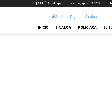
C
viernes, agosto 7, 2026
R
32.8
Escuinapa
INICIO
SINALOA
POLICIACA
EL S