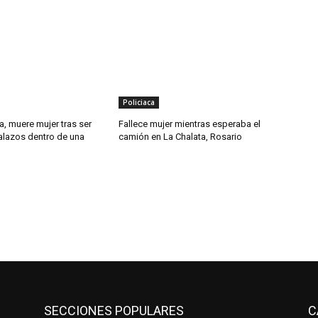
Policiaca
, muere mujer tras ser
Fallece mujer mientras esperaba el
alazos dentro de una
camión en La Chalata, Rosario
SECCIONES POPULARES
C