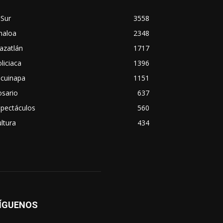
 Sur
3558
naloa
2348
azatlán
1717
liciaca
1396
scuinapa
1151
osario
637
spectáculos
560
ltura
434
ÍGUENOS