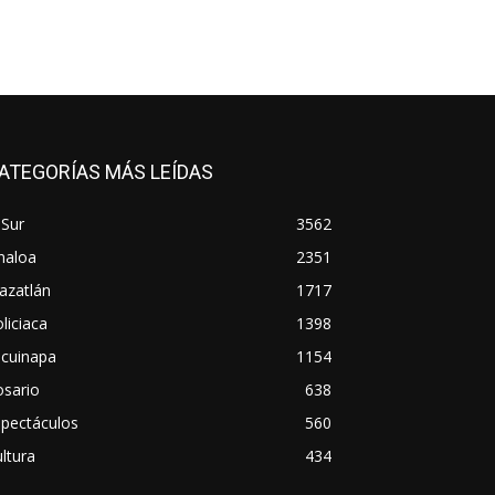
ATEGORÍAS MÁS LEÍDAS
 Sur
3562
naloa
2351
azatlán
1717
liciaca
1398
scuinapa
1154
osario
638
spectáculos
560
ltura
434