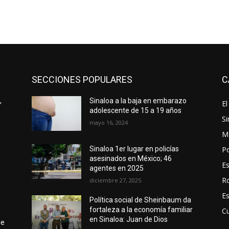
SECCIONES POPULARES
C
,
Sinaloa a la baja en embarazo
El
adolescente de 15 a 19 años
Si
mayo 16, 2024
M
Po
Sinaloa 1er lugar en policías
asesinados en México; 46
E
agentes en 2025
R
diciembre 27, 2025
E
Política social de Sheinbaum da
fortaleza a la economía familiar
Cu
en Sinaloa: Juan de Dios
ue