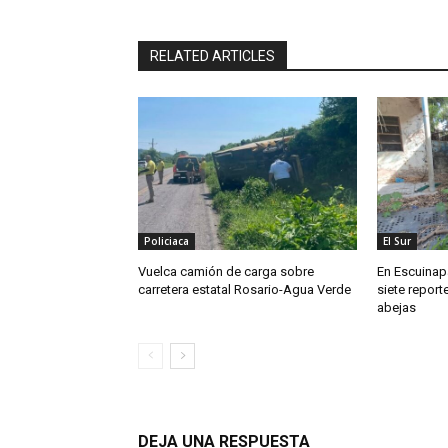
RELATED ARTICLES
Policiaca
El Sur
Vuelca camión de carga sobre
En Escuinapa
carretera estatal Rosario-Agua Verde
siete repor
abejas
DEJA UNA RESPUESTA