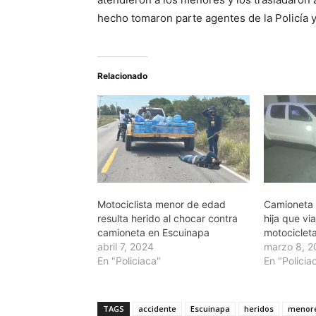
hecho tomaron parte agentes de la Policía y
Relacionado
Motociclista menor de edad
Camioneta 
resulta herido al chocar contra
hija que vi
camioneta en Escuinapa
motociclet
abril 7, 2024
marzo 8, 
En "Policiaca"
En "Policia
TAGS
accidente
Escuinapa
heridos
menor