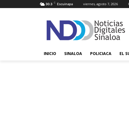
C
viernes, agosto 7, 2026
30.3
Escuinapa
INICIO
SINALOA
POLICIACA
EL S